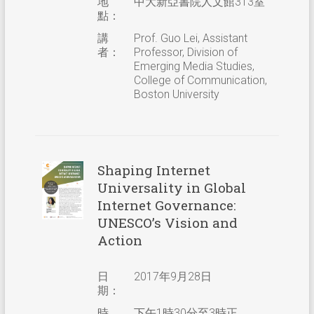
地
中大新亞書院人文館313室
點：
講
Prof. Guo Lei, Assistant
者：
Professor, Division of
Emerging Media Studies,
College of Communication,
Boston University
Shaping Internet
Universality in Global
Internet Governance:
UNESCO’s Vision and
Action
日
2017年9月28日
期：
時
下午1時30分至3時正