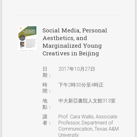
Social Media, Personal
Aesthetics, and
Marginalized Young
Creatives in Beijing
日
2017年10月27日
期：
時
下午2時30分至4時正
間：
地
中大新亞書院人文館313室
點：
講
Prof. Cara Wallis, Associate
者：
Professor, Department of
Communication, Texas A&M
University