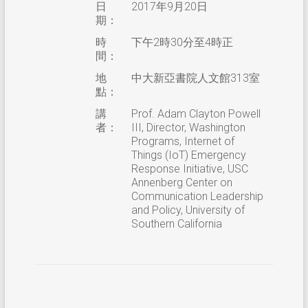
日
2017年9月20日
期：
時
下午2時30分至4時正
間：
地
中大新亞書院人文館313室
點：
講
Prof. Adam Clayton Powell
者：
III, Director, Washington
Programs, Internet of
Things (IoT) Emergency
Response Initiative, USC
Annenberg Center on
Communication Leadership
and Policy, University of
Southern California