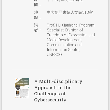
間：
地
中大新亞書院人文館313室
點：
講
Prof. Hu Xianhong, Program
者：
Specialist, Division of
Freedom of Expression and
Media Development,
Communication and
Information Sector,
UNESCO
A Multi-disciplinary
Approach to the
Challenges of
Cybersecurity