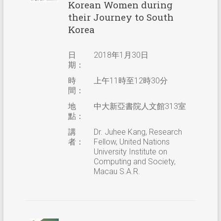
Korean Women during
their Journey to South
Korea
日
2018年1月30日
期：
時
上午11時至12時30分
間：
地
中大新亞書院人文館313室
點：
講
Dr. Juhee Kang, Research
者：
Fellow, United Nations
University Institute on
Computing and Society,
Macau S.A.R.