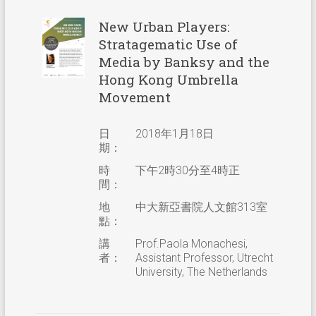
New Urban Players:
Stratagematic Use of
Media by Banksy and the
Hong Kong Umbrella
Movement
日
2018年1月18日
期：
時
下午2時30分至4時正
間：
地
中大新亞書院人文館313室
點：
講
Prof.Paola Monachesi,
者：
Assistant Professor, Utrecht
University, The Netherlands