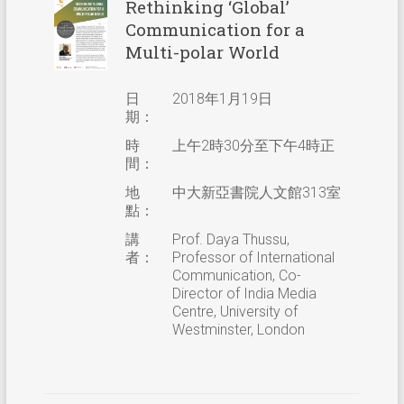
Rethinking ‘Global’
Communication for a
Multi-polar World
日
2018年1月19日
期：
時
上午2時30分至下午4時正
間：
地
中大新亞書院人文館313室
點：
講
Prof. Daya Thussu,
者：
Professor of International
Communication, Co-
Director of India Media
Centre, University of
Westminster, London