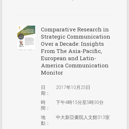
Comparative Research in
Strategic Communication
Over a Decade: Insights
From The Asia-Pacific,
European and Latin-
America Communication
Monitor
日
2017年10月25日
期：
時
下午4時15分至5時30分
間：
地
中大新亞書院人文館313室
點：