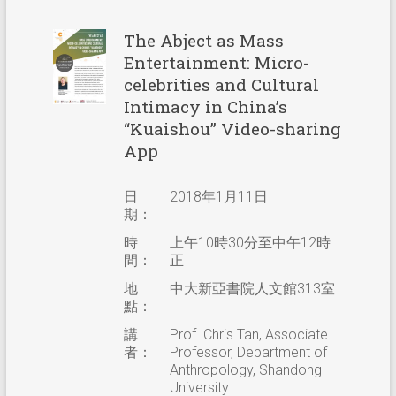
The Abject as Mass
Entertainment: Micro-
celebrities and Cultural
Intimacy in China’s
“Kuaishou” Video-sharing
App
日
2018年1月11日
期：
時
上午10時30分至中午12時
間：
正
地
中大新亞書院人文館313室
點：
講
Prof. Chris Tan, Associate
者：
Professor, Department of
Anthropology, Shandong
University