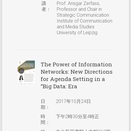
講
Prof. Ansgar Zerfass,
者：
Professor and Chair in
Strategic Communication
Institute of Communication
and Media Studies
University of Leipzig
The Power of Information
Networks: New Directions
for Agenda Setting in a
“Big Data: Era
日
2017年10月24日
期：
時
下午2時30分至4時正
間：